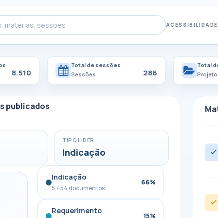
ACESSIBILIDADE
os
Total de sessões
Total d
8.510
286
Sessões
Projeto
s publicados
Mat
TIPO LÍDER
Indicação
Indicação
66%
5.454 documentos
Requerimento
15%