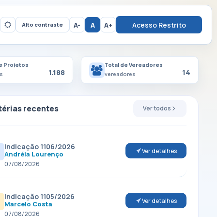
A-
A
A+
Acesso Restrito
Alto contraste
e Projetos
Total de Vereadores
1.188
14
s
vereadores
érias recentes
Ver todos
Indicação 1106/2026
Ver detalhes
Andréia Lourenço
07/08/2026
Indicação 1105/2026
Ver detalhes
Marcelo Costa
07/08/2026