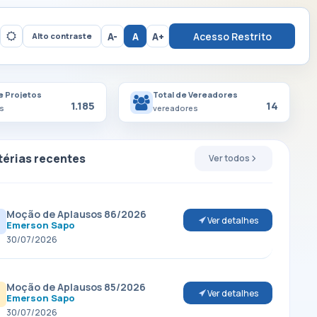
A-
A
A+
Acesso Restrito
Alto contraste
e Projetos
Total de Vereadores
1.185
14
s
vereadores
érias recentes
Ver todos
Moção de Aplausos 86/2026
Ver detalhes
Emerson Sapo
30/07/2026
Moção de Aplausos 85/2026
Ver detalhes
Emerson Sapo
30/07/2026