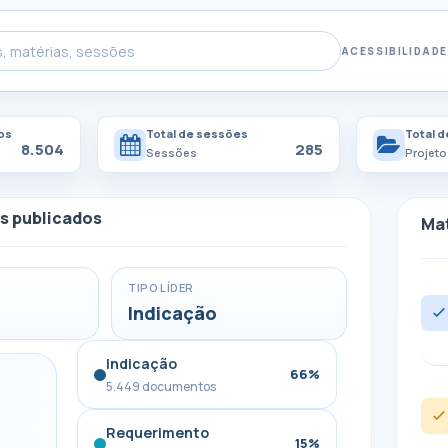
ACESSIBILIDADE
os
Total de sessões
Total d
8.504
285
Sessões
Projeto
s publicados
Mat
TIPO LÍDER
Indicação
Indicação
66%
5.449 documentos
Requerimento
15%