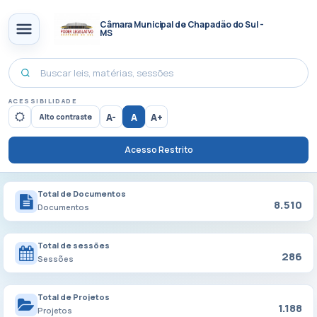
Câmara Municipal de Chapadão do Sul -
MS
ACESSIBILIDADE
A-
A
A+
Alto contraste
Acesso Restrito
Total de Documentos
8.510
Documentos
Total de sessões
286
Sessões
Total de Projetos
1.188
Projetos