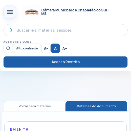
Câmara Municipal de Chapadão do Sul -
MS
ACESSIBILIDADE
A-
A
A+
Alto contraste
Acesso Restrito
Voltar para matérias
Detalhes do documento
EMENTA