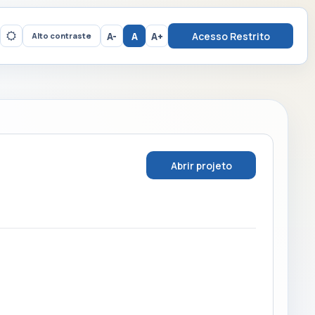
A-
A
A+
Acesso Restrito
Alto contraste
Abrir projeto