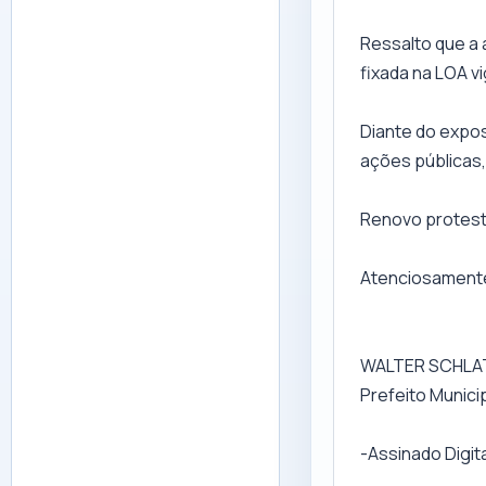
Ressalto que a 
fixada na LOA vi
Diante do expos
ações públicas,
Renovo protest
Atenciosament
WALTER SCHLA
Prefeito Munici
-Assinado Digi