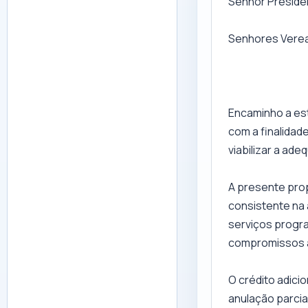
Senhor Preside
Senhores Vere
Encaminho a est
com a finalidad
viabilizar a ad
A presente prop
consistente na
serviços progra
compromissos a
O crédito adicio
anulação parcia