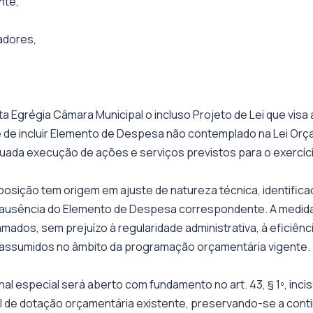
nte,
adores,
a Egrégia Câmara Municipal o incluso Projeto de Lei que visa a
e de incluir Elemento de Despesa não contemplado na Lei Orç
equada execução de ações e serviços previstos para o exercíc
osição tem origem em ajuste de natureza técnica, identific
 ausência do Elemento de Despesa correspondente. A medida
mados, sem prejuízo à regularidade administrativa, à eficiên
ssumidos no âmbito da programação orçamentária vigente.
nal especial será aberto com fundamento no art. 43, § 1º, inciso
l de dotação orçamentária existente, preservando-se a contin