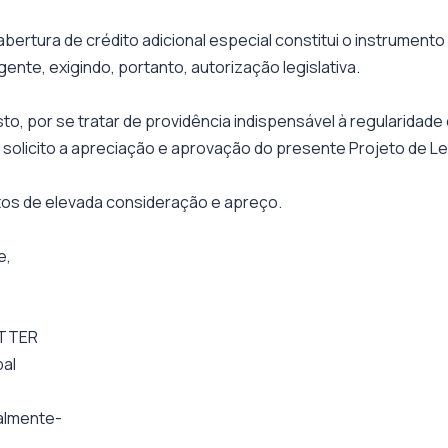
abertura de crédito adicional especial constitui o instrument
gente, exigindo, portanto, autorização legislativa.
to, por se tratar de providência indispensável à regularidad
 solicito a apreciação e aprovação do presente Projeto de Lei
os de elevada consideração e apreço.
e,
TTER
pal
talmente-