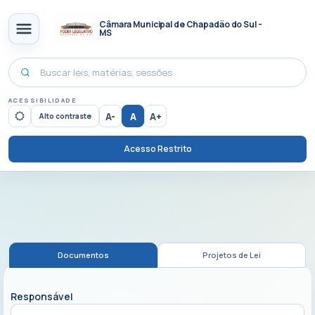
Câmara Municipal de Chapadão do Sul -
MS
ACESSIBILIDADE
A-
A
A+
Alto contraste
Acesso Restrito
Documentos
Projetos de Lei
Responsável