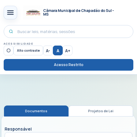
Câmara Municipal de Chapadão do Sul -
MS
ACESSIBILIDADE
A-
A
A+
Alto contraste
Acesso Restrito
Documentos
Projetos de Lei
Responsável