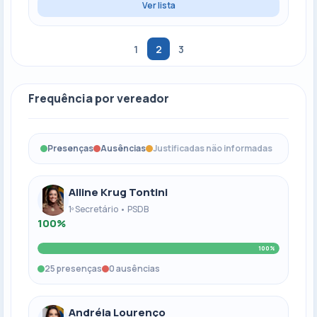
Ver lista
1
2
3
Frequência por vereador
Presenças
Ausências
Justificadas não informadas
Alline Krug Tontini
1º Secretário • PSDB
100%
100%
25 presenças
0 ausências
Andréia Lourenço