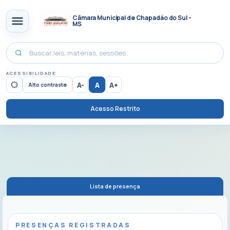
Câmara Municipal de Chapadão do Sul -
MS
ACESSIBILIDADE
A-
A
A+
Alto contraste
Acesso Restrito
Lista de presença
PRESENÇAS REGISTRADAS