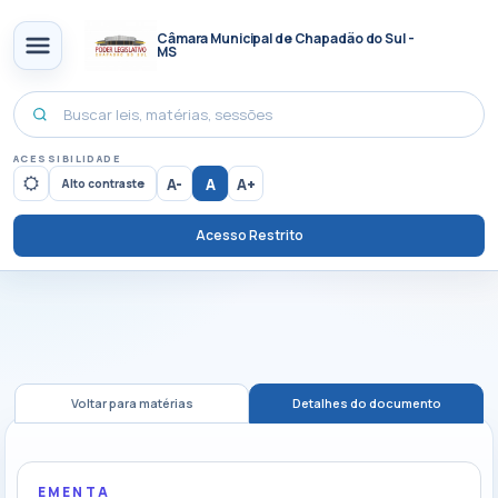
Câmara Municipal de Chapadão do Sul -
MS
ACESSIBILIDADE
A-
A
A+
Alto contraste
Acesso Restrito
Voltar para matérias
Detalhes do documento
EMENTA