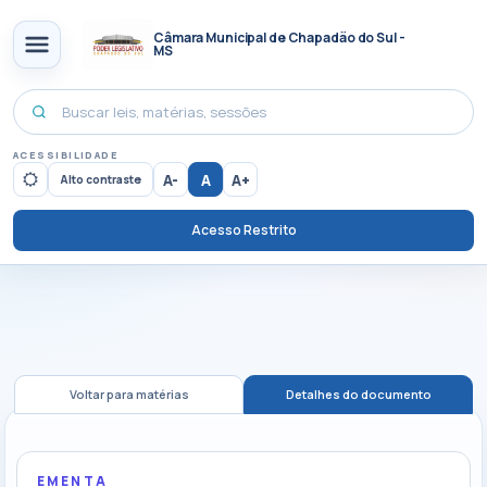
Câmara Municipal de Chapadão do Sul -
MS
ACESSIBILIDADE
A-
A
A+
Alto contraste
Acesso Restrito
Voltar para matérias
Detalhes do documento
EMENTA