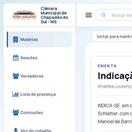
Câmara
Municipal de
Chapadão do
Sul - MS
Voltar para matér
Matérias
Sessões
EMENTA
Indicaç
Vereadores
Andréia Louren
Lista de presença
INDICA-SE, em c
Comissões
Schlatter, com 
Manoel de Barr
Voz do cidadão