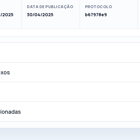
DATA DE PUBLICAÇÃO
PROTOCOLO
1/2025
30/04/2025
b67978e9
exos
cionadas