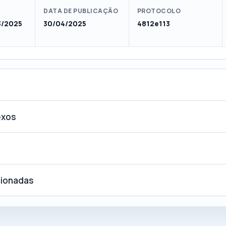
DATA DE PUBLICAÇÃO
PROTOCOLO
3/2025
30/04/2025
4812e113
exos
cionadas