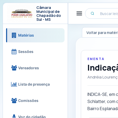
Câmara
Municipal de
Chapadão do
Sul - MS
Voltar para matér
Matérias
Sessões
EMENTA
Indicaç
Vereadores
Andréia Louren
Lista de presença
INDICA-SE, em c
Comissões
Schlatter, com 
Bairro Esplanad
Voz do cidadão