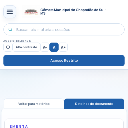
Câmara Municipal de Chapadão do Sul -
MS
ACESSIBILIDADE
A-
A
A+
Alto contraste
Acesso Restrito
Voltar para matérias
Detalhes do documento
EMENTA