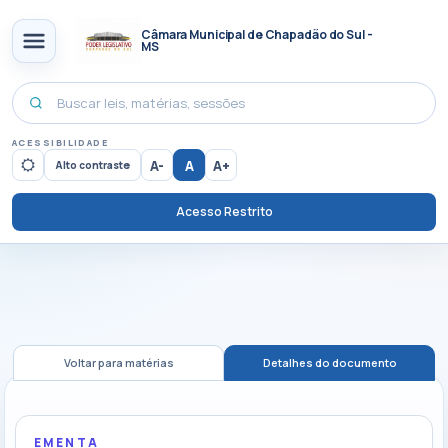
Câmara Municipal de Chapadão do Sul -
MS
ACESSIBILIDADE
A-
A
A+
Alto contraste
Acesso Restrito
Voltar para matérias
Detalhes do documento
EMENTA