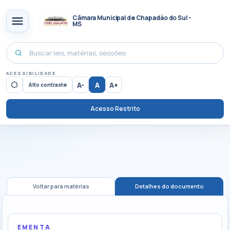
Câmara Municipal de Chapadão do Sul -
MS
ACESSIBILIDADE
A-
A
A+
Alto contraste
Acesso Restrito
Voltar para matérias
Detalhes do documento
EMENTA