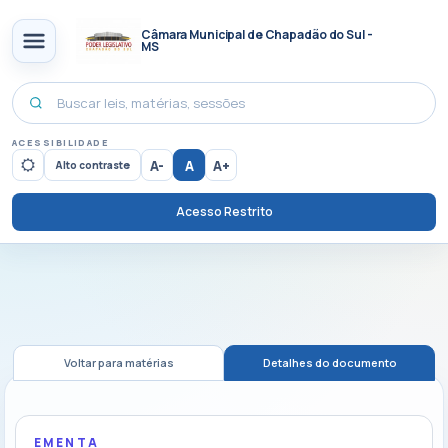
Câmara Municipal de Chapadão do Sul -
MS
ACESSIBILIDADE
A-
A
A+
Alto contraste
Acesso Restrito
Voltar para matérias
Detalhes do documento
EMENTA