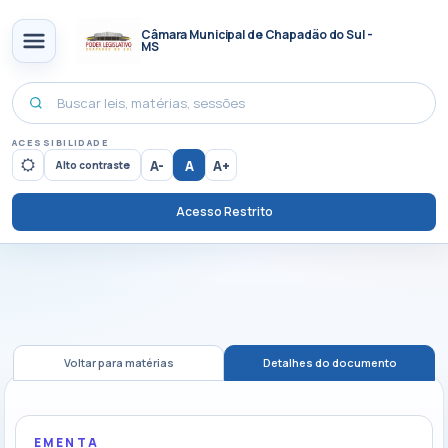
Câmara Municipal de Chapadão do Sul -
MS
ACESSIBILIDADE
A-
A
A+
Alto contraste
Acesso Restrito
Voltar para matérias
Detalhes do documento
EMENTA