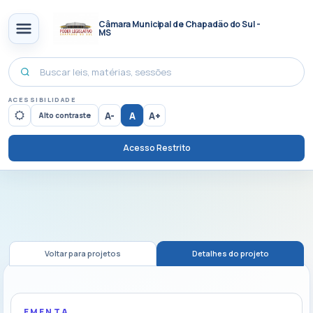
Câmara Municipal de Chapadão do Sul -
MS
ACESSIBILIDADE
A-
A
A+
Alto contraste
Acesso Restrito
Voltar para projetos
Detalhes do projeto
EMENTA