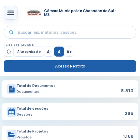
Câmara Municipal de Chapadão do Sul -
MS
ACESSIBILIDADE
A-
A
A+
Alto contraste
Acesso Restrito
Total de Documentos
8.510
Documentos
Total de sessões
286
Sessões
Total de Projetos
1.188
Projetos